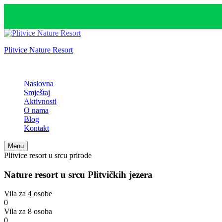
Plitvice Nature Resort
Idealan obiteljski odmor u srcu Nacionalnog parka Plitvička jezera!
Naslovna
Smještaj
Aktivnosti
O nama
Blog
Kontakt
Menu
Plitvice resort u srcu prirode
Nature resort u srcu Plitvičkih jezera
Vila za 4 osobe
0
Vila za 8 osoba
0