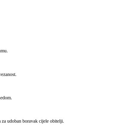
šumu.
vezanost.
gledom.
a udoban boravak cijele obitelji.