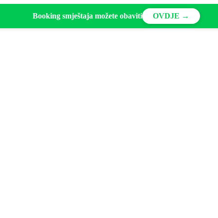
Booking smještaja možete obaviti
OVDJE →