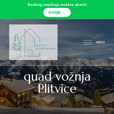
Booking smještaja možete obaviti
OVDJE →
MENU
Idealan
Plitvice
obiteljski
odmor
Nature
quad vožnja
u
srcu
Resort
Nacionalnog
parka
Plitvice
Plitvička
jezera!